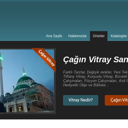
Ana Sayfa
Hakkımızda
Ürünler
Kataloglar
evi
r, Çağın Vitray Sanat Evinde... Mozaik Vitray,
ay, Boyama Vitray, Tavan Vitrayları, Cami Vitray
Çalışmaları, Dekoratif Aynalar, Abajurlar,