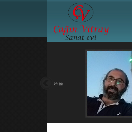
Çağın Vitray Sanat
Farklı Tarzlar, Değişik renkler, Yeni Teknikle
Tiffany Vitray, Kurşunlu Vitray, Bizoteli Vitr
Çalışmaları, Füzyon Çalışmaları, Asit Gravür 
Hediyelik Obje ve Biblolar...