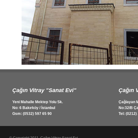
Çağın Vitray "Sanat Evi"
Çağın V
Yeni Mahalle Mektep Yolu Sk.
Çağlayan M
No: 6 Bakırköy / İstanbul
No:32/B Ça
Gsm: (0532) 597 65 90
Tel: (0212)