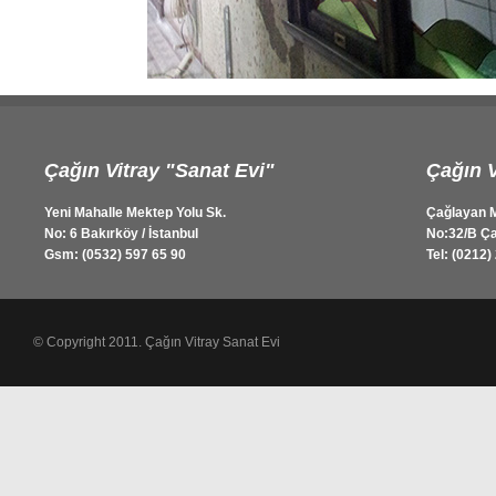
Çağın Vitray "Sanat Evi"
Çağın V
Yeni Mahalle Mektep Yolu Sk.
Çağlayan M
No: 6 Bakırköy / İstanbul
No:32/B Ça
Gsm: (0532) 597 65 90
Tel: (0212)
© Copyright 2011. Çağın Vitray Sanat Evi