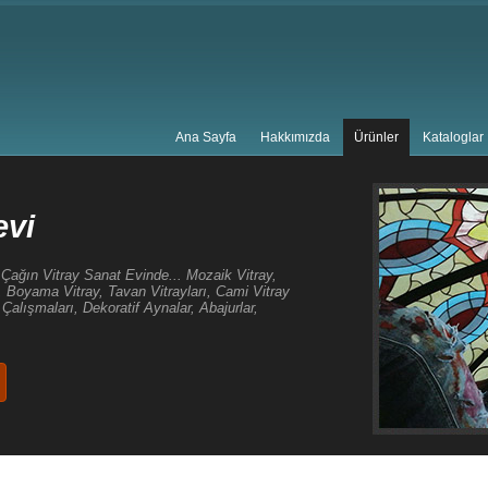
Ana Sayfa
Hakkımızda
Ürünler
Kataloglar
evi
r, Çağın Vitray Sanat Evinde... Mozaik Vitray,
ay, Boyama Vitray, Tavan Vitrayları, Cami Vitray
Çalışmaları, Dekoratif Aynalar, Abajurlar,