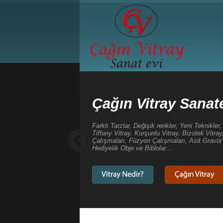
Çağın Vitray Sanat
Farklı Tarzlar, Değişik renkler, Yeni Teknikle
Tiffany Vitray, Kurşunlu Vitray, Bizoteli Vitr
Çalışmaları, Füzyon Çalışmaları, Asit Gravür 
Hediyelik Obje ve Biblolar...