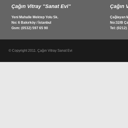
Çağın Vitray "Sanat Evi"
Çağın V
Yeni Mahalle Mektep Yolu Sk.
Çağlayan M
No: 6 Bakırköy / İstanbul
No:32/B Ça
Gsm: (0532) 597 65 90
Tel: (0212)
© Copyright 2011. Çağın Vitray Sanat Evi