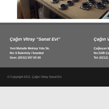
Çağın Vitray "Sanat Evi"
Çağın V
Yeni Mahalle Mektep Yolu Sk.
Çağlayan M
No: 6 Bakırköy / İstanbul
No:32/B Ça
Gsm: (0532) 597 65 90
Tel: (0212)
© Copyright 2011. Çağın Vitray Sanat Evi