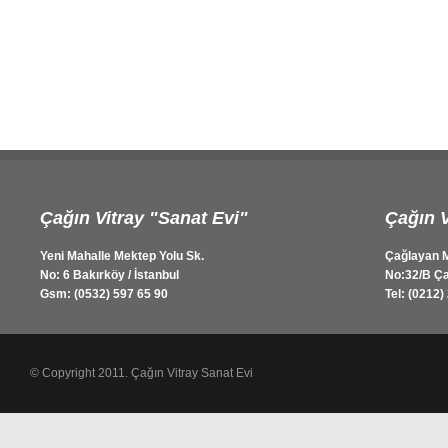
Çağın Vitray "Sanat Evi"
Çağın V
Yeni Mahalle Mektep Yolu Sk.
Çağlayan M
No: 6 Bakırköy / İstanbul
No:32/B Ça
Gsm: (0532) 597 65 90
Tel: (0212)
© Copyright 2011. Çağın Vitray Sanat Evi