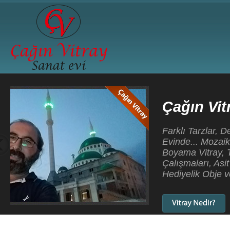
Çağın Vitray Sanatevi
Farklı Tarzlar, Değişik renkler, Yeni Teknikler, Çağın 
Evinde... Mozaik Vitray, Tiffany Vitray, Kurşunlu Vitray
Boyama Vitray, Tavan Vitrayları, Cami Vitray Çalışma
Çalışmaları, Asit Gravür Çalışmaları, Dekoratif Aynala
Hediyelik Obje ve Biblolar...