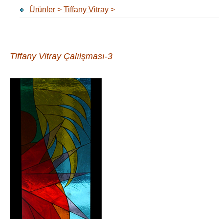
Ürünler
>
Tiffany Vitray
>
Tiffany Vitray Çalılşması-3