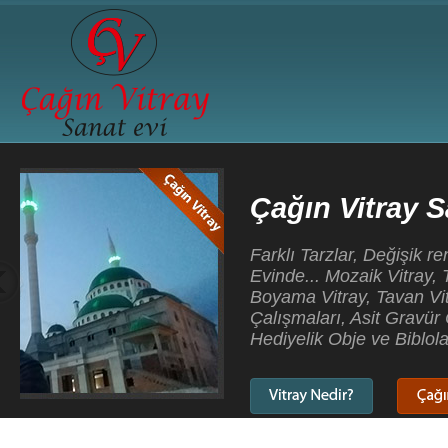
Çağın Vitray Sanatevi
Farklı Tarzlar, Değişik renkler, Yeni Teknikler, Çağın 
Evinde... Mozaik Vitray, Tiffany Vitray, Kurşunlu Vitray
Boyama Vitray, Tavan Vitrayları, Cami Vitray Çalışma
Çalışmaları, Asit Gravür Çalışmaları, Dekoratif Aynala
Hediyelik Obje ve Biblolar...