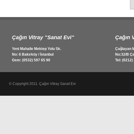
Çağın Vitray "Sanat Evi"
Çağın V
Yeni Mahalle Mektep Yolu Sk.
Çağlayan M
No: 6 Bakırköy / İstanbul
No:32/B Ça
Gsm: (0532) 597 65 90
Tel: (0212)
© Copyright 2011. Çağın Vitray Sanat Evi