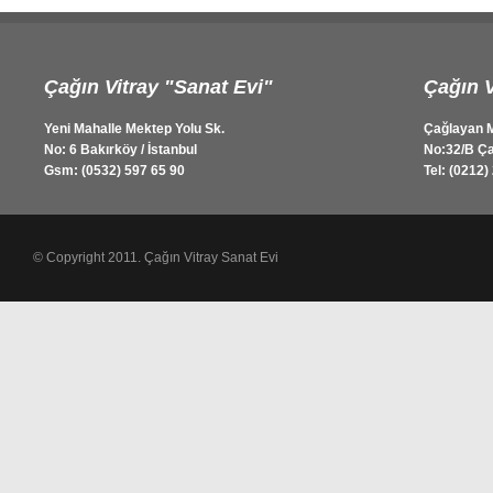
Çağın Vitray "Sanat Evi"
Çağın V
Yeni Mahalle Mektep Yolu Sk.
Çağlayan M
No: 6 Bakırköy / İstanbul
No:32/B Ça
Gsm: (0532) 597 65 90
Tel: (0212)
© Copyright 2011. Çağın Vitray Sanat Evi