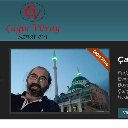
Çağın Vitray Sanatevi
Farklı Tarzlar, Değişik renkler, Yeni Teknikler, Çağın 
Evinde... Mozaik Vitray, Tiffany Vitray, Kurşunlu Vitray
Boyama Vitray, Tavan Vitrayları, Cami Vitray Çalışma
Çalışmaları, Asit Gravür Çalışmaları, Dekoratif Aynala
Hediyelik Obje ve Biblolar...