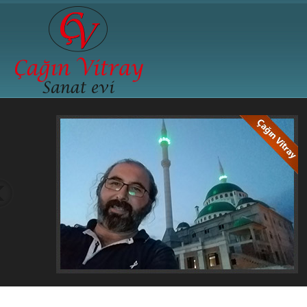
Çağın Vitray Sanatevi
Farklı Tarzlar, Değişik renkler, Yeni Teknikler, Çağın 
Evinde... Mozaik Vitray, Tiffany Vitray, Kurşunlu Vitray
Boyama Vitray, Tavan Vitrayları, Cami Vitray Çalışma
Çalışmaları, Asit Gravür Çalışmaları, Dekoratif Aynala
Hediyelik Obje ve Biblolar...