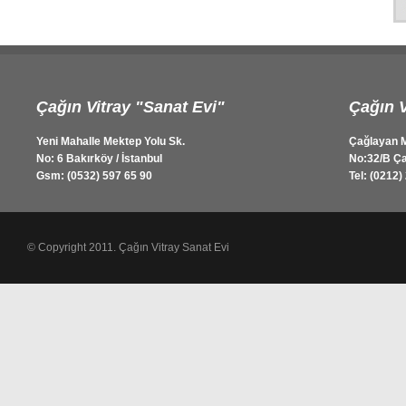
Çağın Vitray "Sanat Evi"
Çağın V
Yeni Mahalle Mektep Yolu Sk.
Çağlayan M
No: 6 Bakırköy / İstanbul
No:32/B Ça
Gsm: (0532) 597 65 90
Tel: (0212)
© Copyright 2011. Çağın Vitray Sanat Evi