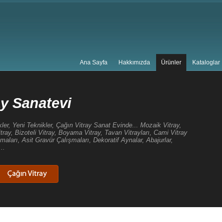
Ana Sayfa
Hakkımızda
Ürünler
Kataloglar
evi
r, Çağın Vitray Sanat Evinde... Mozaik Vitray,
ay, Boyama Vitray, Tavan Vitrayları, Cami Vitray
Çalışmaları, Dekoratif Aynalar, Abajurlar,