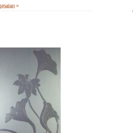
ışmaları
>