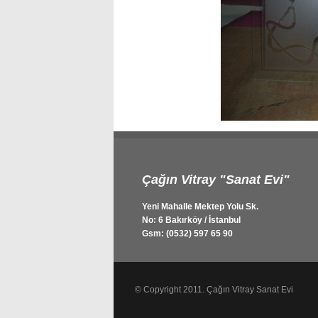
Çağın Vitray "Sanat Evi"
Yeni Mahalle Mektep Yolu Sk.
No: 6 Bakırköy / İstanbul
Gsm: (0532) 597 65 90
© Copyright 2011. Çağın Vitray Sanat Evi