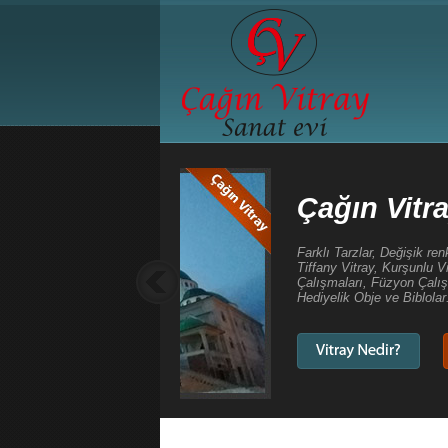
Çağın Vitray Sanat
Farklı Tarzlar, Değişik renkler, Yeni Teknikle
Tiffany Vitray, Kurşunlu Vitray, Bizoteli Vitr
Çalışmaları, Füzyon Çalışmaları, Asit Gravür 
Hediyelik Obje ve Biblolar...