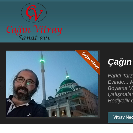
Çağın Vitray Sanatevi
Farklı Tarzlar, Değişik renkler, Yeni Teknikler, Çağın 
Evinde... Mozaik Vitray, Tiffany Vitray, Kurşunlu Vitray
Boyama Vitray, Tavan Vitrayları, Cami Vitray Çalışma
Çalışmaları, Asit Gravür Çalışmaları, Dekoratif Aynala
Hediyelik Obje ve Biblolar...