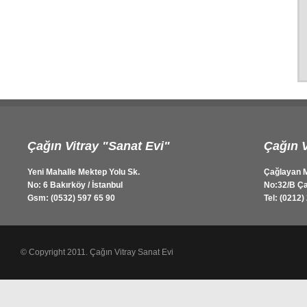
Çağın Vitray "Sanat Evi"
Çağın V
Yeni Mahalle Mektep Yolu Sk.
Çağlayan M
No: 6 Bakırköy / İstanbul
No:32/B Ça
Gsm: (0532) 597 65 90
Tel: (0212)
© Copyright 2011. Çağın Vitray Sanat Evi